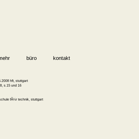
mehr
büro
kontakt
.2008 hft, stuttgart
8, s.15 und 16
hule fÃ¼r technik, stuttgart