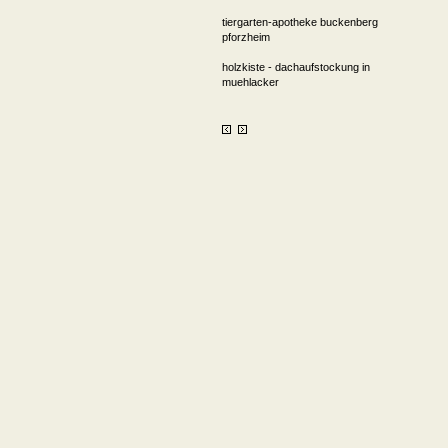
tiergarten-apotheke buckenberg
pforzheim
holzkiste - dachaufstockung in
muehlacker