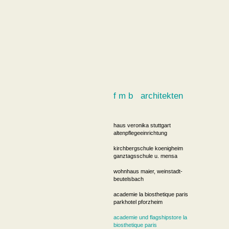
f m b architekten
haus veronika stuttgart
altenpflegeeinrichtung
kirchbergschule koenigheim
ganztagsschule u. mensa
wohnhaus maier, weinstadt-
beutelsbach
academie la biosthetique paris
parkhotel pforzheim
academie und flagshipstore la
biosthetique paris