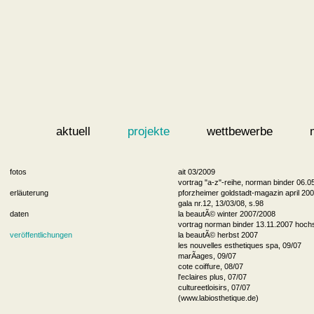
aktuell
projekte
wettbewerbe
fotos
ait 03/2009
vortrag "a-z"-reihe, norman binder 06.05
erläuterung
pforzheimer goldstadt-magazin april 200
gala nr.12, 13/03/08, s.98
daten
la beautÃ© winter 2007/2008
vortrag norman binder 13.11.2007 hochsc
veröffentlichungen
la beautÃ© herbst 2007
les nouvelles esthetiques spa, 09/07
marÃ­ages, 09/07
cote coiffure, 08/07
l'eclaires plus, 07/07
cultureetloisirs, 07/07
(www.labiosthetique.de)