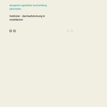
tiergarten-apotheke buckenberg
pforzheim
holzkiste - dachaufstockung in
muehlacker