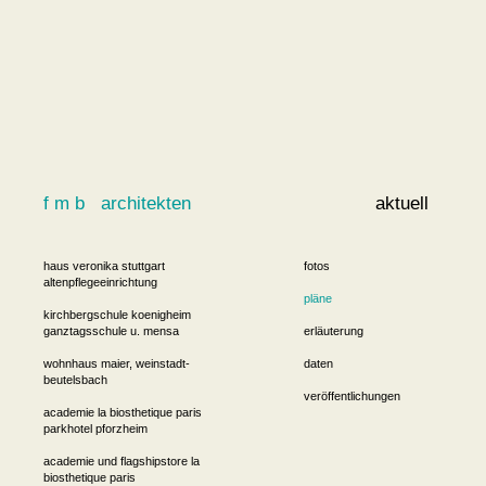
f m b architekten
aktuell
haus veronika stuttgart
fotos
altenpflegeeinrichtung
pläne
kirchbergschule koenigheim
ganztagsschule u. mensa
erläuterung
wohnhaus maier, weinstadt-
daten
beutelsbach
veröffentlichungen
academie la biosthetique paris
parkhotel pforzheim
academie und flagshipstore la
biosthetique paris