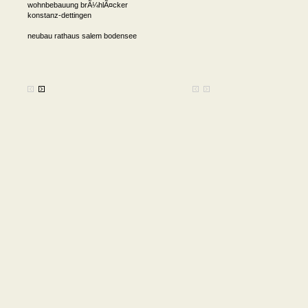
wohnbebauung brÃ¼hlÃ¤cker
konstanz-dettingen
neubau rathaus salem bodensee