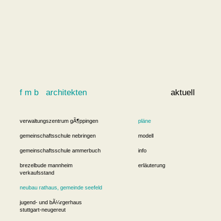
f m b architekten
aktuell
verwaltungszentrum gÃ¶ppingen
pläne
gemeinschaftsschule nebringen
modell
gemeinschaftsschule ammerbuch
info
brezelbude mannheim
erläuterung
verkaufsstand
neubau rathaus, gemeinde seefeld
jugend- und bÃ¼rgerhaus
stuttgart-neugereut